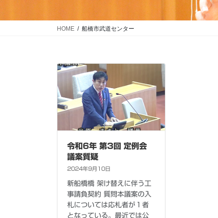
HOME
船橋市武道センター
令和6年 第3回 定例会
議案質疑
2024年9月10日
新船橋橋 架け替えに伴う工
事請負契約 質問本議案の入
札については応札者が１者
となっている。最近では公