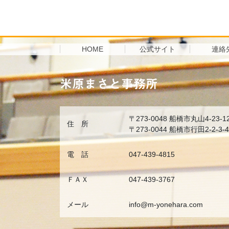
HOME
公式サイト
連
米原まさと事務所
〒273-0048 船橋市丸山4-23-1
住 所
〒273-0044 船橋市行田2-2-3-4
電 話
047-439-4815
ＦＡＸ
047-439-3767
メール
info@m-yonehara.com