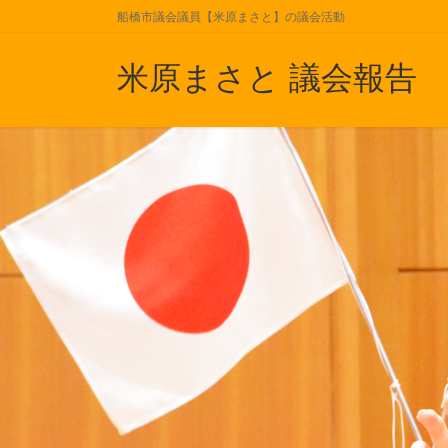
コ
ナ
船橋市議会議員【米原まさと】の議会活動
ン
ビ
テ
ゲ
米原まさと 議会報告
ン
ー
ツ
シ
に
ョ
移
ン
動
に
移
動