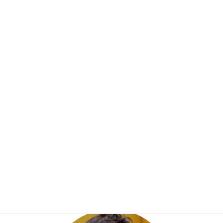
自転車ヘルメット
船橋市議会議員
重層的支援
音声マイニングシステム
討論
前の記事
令和6年 第1回定例会 討論
2024年3月28日
議案質疑
次の記事
令和6年 第3回 定例会 議案質疑
2024年9月10日
プロフィール